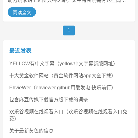
助力玩家踏上进阶大神之路，文中将围绕拥有这些高难
度招式的英雄展开，深入剖析其技能...
阅读全文
1
最近发表
YELLOW有中文字幕（yellow中文字幕新版网址）
十大黄金软件网站（黄金软件网站app大全下载）
EhvieWer（ehviewer github用爱发电 快乐前行）
包含麻豆传媒下载官方版下载的词条
欢乐谷视频在线观看入口（欢乐谷视频在线观看入口免
费）
关于最新黄色的信息