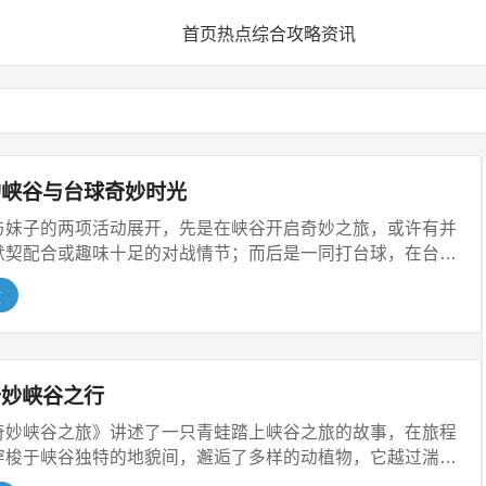
首页
热点
综合
攻略
资讯
的峡谷与台球奇妙时光
与妹子的两项活动展开，先是在峡谷开启奇妙之旅，或许有并
默契配合或趣味十足的对战情节；而后是一同打台球，在台球
文
奇妙峡谷之行
奇妙峡谷之旅》讲述了一只青蛙踏上峡谷之旅的故事，在旅程
穿梭于峡谷独特的地貌间，邂逅了多样的动植物，它越过湍急