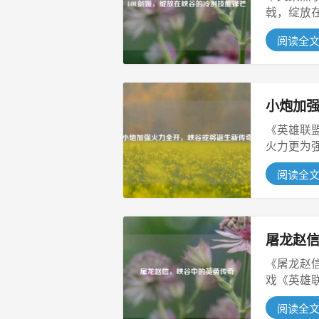
戟，绽放
姬作...
阅读全
小炮加
《英雄联
火力更为
特...
阅读全
屠龙赵
《屠龙赵信
戏《英雄
赵...
阅读全