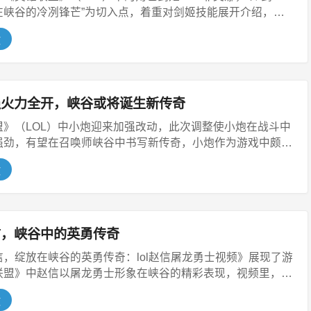
在峡谷的冷冽锋芒”为切入点，着重对剑姬技能展开介绍，剑
文
强火力全开，峡谷或将诞生新传奇
盟》（LOL）中小炮迎来加强改动，此次调整使小炮在战斗中
强劲，有望在召唤师峡谷中书写新传奇，小炮作为游戏中颇具
文
信，峡谷中的英勇传奇
，绽放在峡谷的英勇传奇：lol赵信屠龙勇士视频》展现了游
联盟》中赵信以屠龙勇士形象在峡谷的精彩表现，视频里，
文