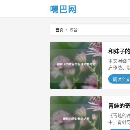
嘿巴网
首页
/
峡谷
和妹子
本文围绕
肩作战、
桌上...
阅读全
青蛙的
《青蛙的
中，青蛙
溪流...