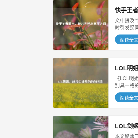
快手王
文中提及
时引发疑
看，...
阅读全
LOL明
《LOL明
别具一格
游...
阅读全
LOL剑
本文聚焦于