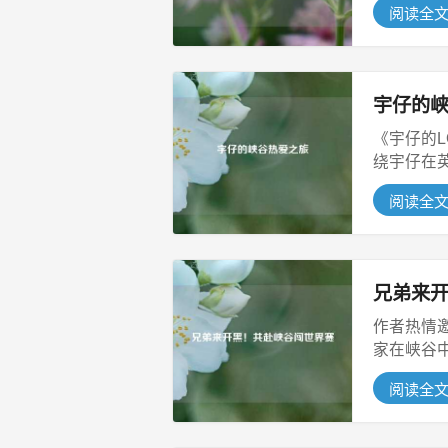
阅读全
宇仔的
《宇仔的
绕宇仔在
游...
阅读全
兄弟来
作者热情
家在峡谷
赛，...
阅读全