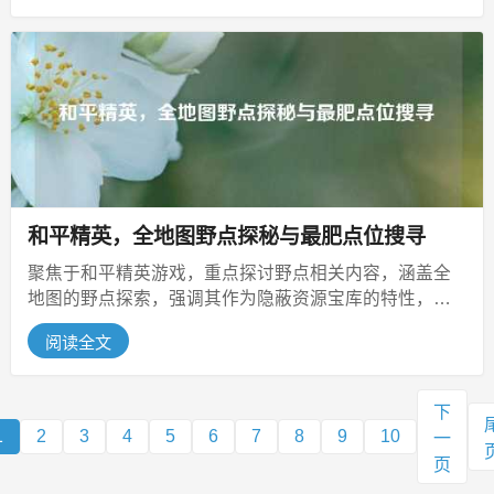
和平精英，全地图野点探秘与最肥点位搜寻
聚焦于和平精英游戏，重点探讨野点相关内容，涵盖全
地图的野点探索，强调其作为隐蔽资源宝库的特性，同
时提出玩家普遍关心的问题，即和平...
阅读全文
下
1
2
3
4
5
6
7
8
9
10
一
页