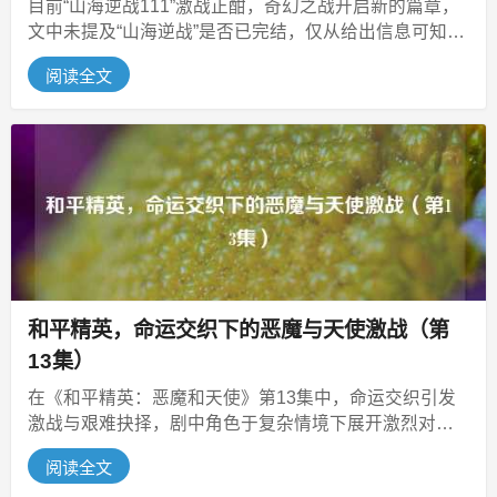
目前“山海逆战111”激战正酣，奇幻之战开启新的篇章，
文中未提及“山海逆战”是否已完结，仅从给出信息可知当
下相关情节激战的状态，...
阅读全文
和平精英，命运交织下的恶魔与天使激战（第
13集）
在《和平精英：恶魔和天使》第13集中，命运交织引发
激战与艰难抉择，剧中角色于复杂情境下展开激烈对
抗，战斗场面紧张刺激，面临命运的...
阅读全文