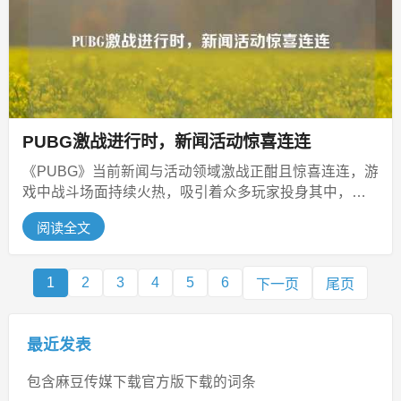
PUBG激战进行时，新闻活动惊喜连连
《PUBG》当前新闻与活动领域激战正酣且惊喜连连，游
戏中战斗场面持续火热，吸引着众多玩家投身其中，官
方不断推出各类新颖活动，为玩...
阅读全文
1
2
3
4
5
6
下一页
尾页
最近发表
包含麻豆传媒下载官方版下载的词条