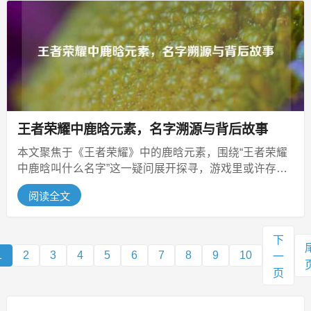
王者荣耀中鹿晗元素，名字溯源与背后故事
本文聚焦于《王者荣耀》中的鹿晗元素，围绕“王者荣耀
中鹿晗叫什么名字”这一疑问展开探寻，游戏里或许存在
与鹿晗相关的角色、皮肤等元素...
阅读全文
下
1
2
3
4
5
6
7
8
9
10
一
页