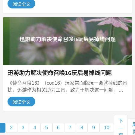
阅读全文
迅游助力解决使命召唤16玩后易掉线问题
《使命召唤16》（cod16）玩家常面临玩一会就掉线的困
扰，迅游作为相关助力工具，致力于解决这一问题，在
当下的游戏环境中，掉线问...
阅读全文
下
1
2
3
4
5
6
7
8
9
10
一