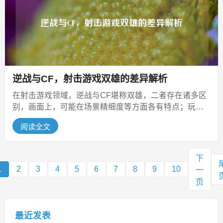
逆战与CF，射击游戏双雄的差异解析
在射击游戏领域，逆战与CF堪称双雄，二者存在诸多区
别，画面上，可能在场景精细度等方面各有特点；玩法
上，模式的丰富度和独特性有所不...
阅读全文
下
1
2
3
4
5
6
7
8
9
10
一
页
最近发表