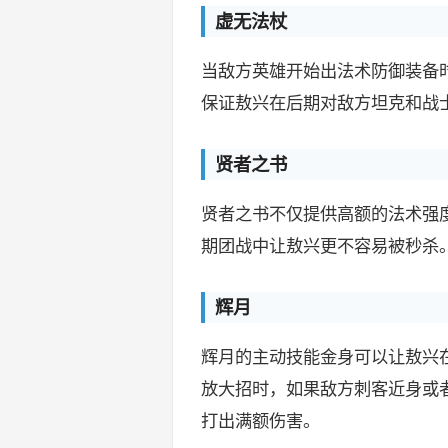
虚无法杖
当敌方英雄开始出法术防御装备
保证敖兴在后期对敌方坦克和战
贤者之书
贤者之书不仅提供高额的法术强
期团战中让敖兴更不容易被秒杀
辉月
辉月的主动技能金身可以让敖兴在
放大招时，如果敌方刺客近身或
打出满额伤害。