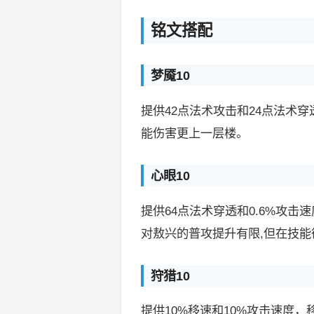
铭文搭配
梦魇10
提供42点法术攻击和24点法术
能伤害更上一层楼。
心眼10
提供64点法术穿透和0.6%攻
对敖兴的普攻提升有限,但在技
狩猎10
提供10%移速和10%攻击速度