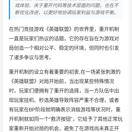
戏体验，关于重开代码等技术层面的问题，也在不
断优化改进，以更好地协调玩家利益与游戏平衡。
在热门竞技游戏《英雄联盟》的世界里，重开机制
一直是玩家们热议的话题，它的存在旨在为游戏对
局创造一个相对公平、稳定的环境，但同时也引发
了诸多争议与思考。
重开机制的设立有着重要的初衷,在一场紧张刺激的
《英雄联盟》对局开始前，当出现某些特殊情况
时，玩家们便拥有了重开的选择，当一方队伍中出
现玩家挂机、秒选英雄导致阵容严重不合理，或者
有玩家在BP阶段就明确表示消极游戏等状况时，重
开机制就如同一个“救济按钮”，它给予了其他正常玩
家重新开始对局的机会，避免了在游戏尚未真正开