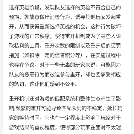
选择英雄阶段，发现队友选择的英雄不符合自己的
预期，就故意做出消极行为，诱导其他玩家发起重
开，从而获得重新选择英雄的机会，这种行为破坏
了游戏的正常秩序，使得重开机制成为了某些人谋
取私利的工具，重开次数的限制以及重开后的惩罚
措施（如扣除一定的信誉积分等），在实施过程中
也存在争议，对于一些无辜的玩家来说，可能因为
队友的恶意行为而被迫参与重开，却也要承受相应
的惩罚，这让他们感到不公平。
重开机制还对游戏的匹配系统和整体生态产生了影
响,频繁的重开可能导致匹配队列的不稳定，延长玩
家的等待时间，它也在一定程度上影响了玩家对于
游戏结果的重视程度，使得部分玩家在面对不太理