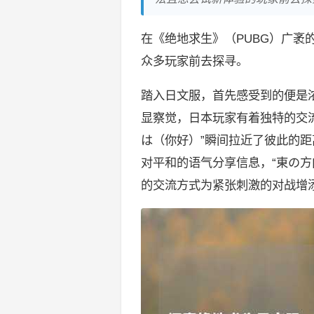
在《绝地求生》（PUBG）广袤
众多玩家前去探寻。
踏入日文服，首先感受到的便是
显察觉，日本玩家有着独特的交
は（你好）”瞬间拉近了彼此的
对平和的语气分享信息，“東の方
的交流方式为紧张刺激的对战增