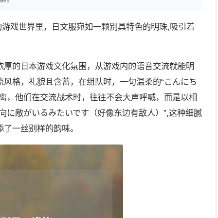
的游戏世界里，日文服宛如一颗别具特色的明珠,吸引着
浓厚的日本游戏文化氛围，从游戏内的语音交流就能明
流风格，礼貌且含蓄，在组队时，一句温柔的“こんにち
距离，他们在交流战术时，往往不会大声呼喊，而是以相
向に敵がいるみたいです（好像东边有敌人）”,这种细腻
添了一丝别样的韵味。