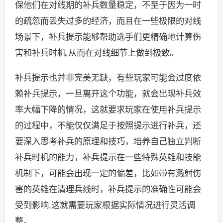
保他们在对线期的补兵数量稳定，不至于因为一时
的疏忽而丢失过多的经济，而且在一些极限的对线
场景下，补兵提示能够帮助选手们更精确地计算伤
害和补兵时机,从而在对线细节上做到极致。
补兵提示也并非完美无缺，有些玩家可能会过度依
赖补兵提示，一旦离开这个功能，就会出现补兵效
率大幅下降的情况，这就要求玩家在使用补兵提示
的过程中，不能仅仅满足于按照提示进行补兵，还
要深入思考补兵的原理和技巧，培养自己独立判断
补兵时机的能力，补兵提示在一些特殊英雄和技能
机制下，可能会出现一定的偏差，比如带有溅射伤
害的英雄在清理兵线时，补兵提示的准确性可能会
受到影响,这就需要玩家根据实际情况进行灵活调
整。