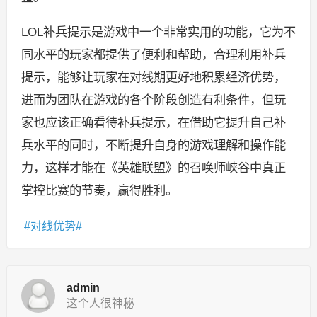
LOL补兵提示是游戏中一个非常实用的功能，它为不
同水平的玩家都提供了便利和帮助，合理利用补兵
提示，能够让玩家在对线期更好地积累经济优势，
进而为团队在游戏的各个阶段创造有利条件，但玩
家也应该正确看待补兵提示，在借助它提升自己补
兵水平的同时，不断提升自身的游戏理解和操作能
力，这样才能在《英雄联盟》的召唤师峡谷中真正
掌控比赛的节奏，赢得胜利。
对线优势
admin
这个人很神秘