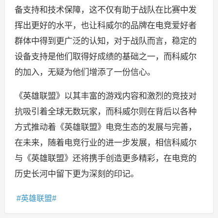
备支持和技术保障，这不仅有助于战队在比赛中发
挥出更好的水平，也让科威尔的品牌在电竞爱好者
群体中得到更广泛的认知，对于战队而言，稳定的
设备支持是他们取得好成绩的基础之一，而科威尔
的加入，无疑为他们增添了一份信心。
《英雄联盟》以其丰富的游戏内容和激烈的竞技对
抗吸引着全球无数玩家，而科威尔则在背后以各种
方式推动着《英雄联盟》电竞生态的发展与完善，
在未来，随着电竞行业的进一步发展，相信科威尔
与《英雄联盟》还将携手创造更多精彩，在电竞的
历史长河中留下更为深刻的印记。
英雄联盟