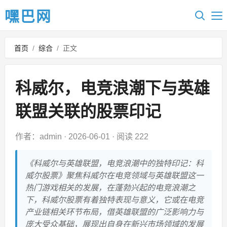
嘿巴网
首页
/
综合
/
正文
科威尔，电竞浪潮下与英雄
联盟关联的股票印记
作者：admin
·
2026-06-01
·
阅读 222
《科威尔与英雄联盟，电竞浪潮中的独特印记：科
威尔股票》聚焦科威尔在电竞领域与英雄联盟这一
热门游戏相关的发展，在蓬勃兴起的电竞浪潮之
下，科威尔股票有着独特表现与意义，它或在电竞
产业链相关环节布局，借英雄联盟的广泛影响力与
庞大受众基础，展现出自身在新兴市场领域的发展