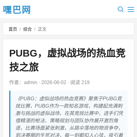
嘿巴网
首页
/
综合
/
正文
PUBG，虚拟战场的热血竞
技之旅
作者：admin
·
2026-06-02
·
阅读 219
《PUBG：虚拟战场的热血竞赛》聚焦于PUBG竞
技比赛，PUBG作为一款知名游戏，构建起充满刺
激与挑战的虚拟战场，在其竞技比赛中，选手们凭
借精湛的枪法、策略规划与团队协作展开激烈角
逐，比赛场面紧张刺激，从跳伞落地的物资争夺，
到决赛圈的生死对决，每一刻都扣人心弦，吸引着