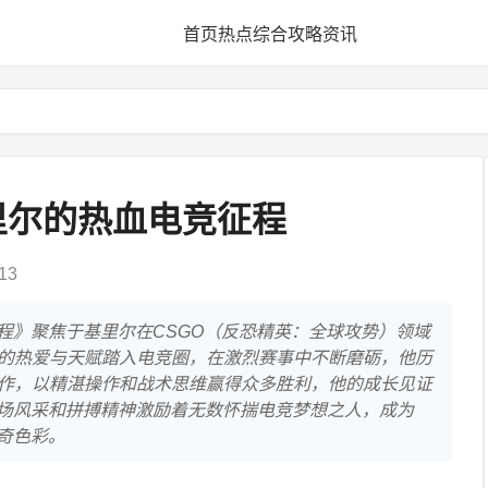
首页
热点
综合
攻略
资讯
里尔的热血电竞征程
13
征程》聚焦于基里尔在CSGO（反恐精英：全球攻势）领域
的热爱与天赋踏入电竞圈，在激烈赛事中不断磨砺，他历
作，以精湛操作和战术思维赢得众多胜利，他的成长见证
赛场风采和拼搏精神激励着无数怀揣电竞梦想之人，成为
奇色彩。