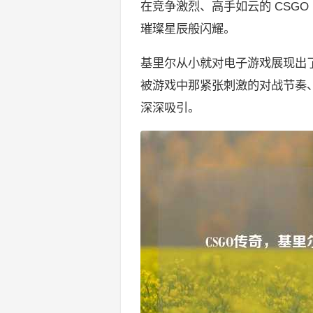
在竞争激烈、高手如云的 CSG
璀璨星辰般闪耀。
基里尔从小就对电子游戏展现出了
被游戏中那紧张刺激的对战节奏
深深吸引。