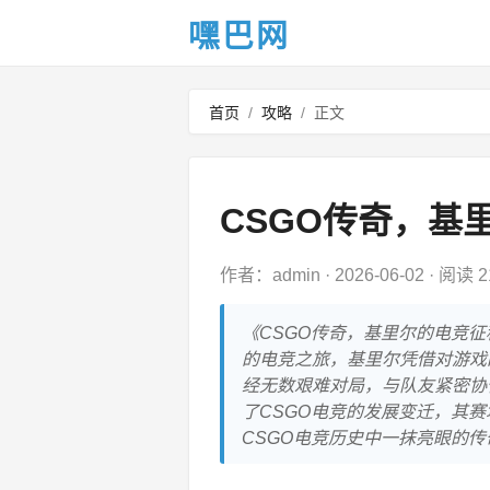
嘿巴网
首页
/
攻略
/
正文
CSGO传奇，基
作者：admin
·
2026-06-02
·
阅读 2
《CSGO传奇，基里尔的电竞
的电竞之旅，基里尔凭借对游戏
经无数艰难对局，与队友紧密协
了CSGO电竞的发展变迁，其
CSGO电竞历史中一抹亮眼的传