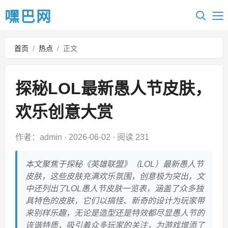
嘿巴网
首页
/
热点
/
正文
探秘LOL最新愚人节皮肤，
欢乐创意大赏
作者：admin
·
2026-06-02
·
阅读 231
本文聚焦于探秘《英雄联盟》（LOL）最新愚人节
皮肤，这些皮肤充满欢乐氛围，创意极为突出，文
中还列出了LOL愚人节皮肤一览表，涵盖了众多独
具特色的皮肤，它们以搞怪、新奇的设计为玩家带
来别样乐趣，无论是造型还是特效都尽显愚人节的
诙谐特质，吸引着众多玩家的关注，为游戏增添了