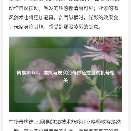
动作自然摆动，毛发的质感都清晰可见；亚索的御
风剑术也将更加逼真，剑气纵横时，光影的效果会
让玩家身临其境，感受到那股凌厉的剑意。
在场景构建上,网易的3D技术能够让召唤师峡谷焕然