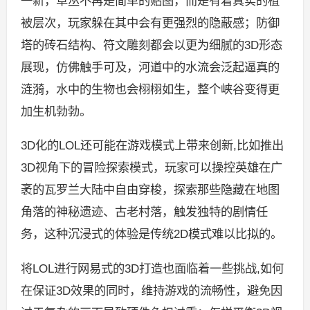
一新，草丛不再是简单的贴图，而是有着真实的植
被层次，玩家躲在其中会有更强烈的隐蔽感；防御
塔的砖石结构、符文雕刻都会以更为细腻的3D形态
展现，仿佛触手可及，河道中的水流会泛起逼真的
涟漪，水中的生物也会栩栩如生，整个峡谷变得更
加生机勃勃。
3D化的LOL还可能在游戏模式上带来创新,比如推出
3D视角下的冒险探索模式，玩家可以操控英雄在广
袤的瓦罗兰大陆中自由穿梭，探索那些隐藏在地图
角落的神秘遗迹、古老村落，触发独特的剧情任
务，这种沉浸式的体验是传统2D模式难以比拟的。
将LOL进行网易式的3D打造也面临着一些挑战,如何
在保证3D效果的同时，维持游戏的流畅性，避免因