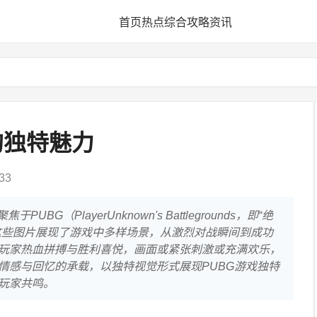
首页
热点
综合
攻略
资讯
的独特魅力
33
BG（PlayerUnknown's Battlegrounds，即“绝
这些图片展现了游戏中多样场景，从激烈对战瞬间到成功
玩家热血拼搏与胜利喜悦，画面或紧张刺激或充满欢乐，
情感与回忆的承载，以独特视觉形式展现PUBG游戏独特
玩家共鸣。