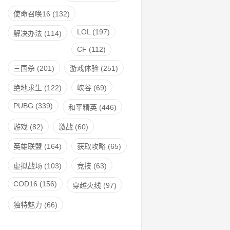
使命召唤16
(132)
LOL
(197)
解决办法
(114)
CF
(112)
三国杀
(201)
游戏体验
(251)
绝地求生
(122)
峡谷
(69)
PUBG
(339)
和平精英
(446)
游戏
(82)
激战
(60)
英雄联盟
(164)
获取攻略
(65)
虚拟战场
(103)
竞技
(63)
COD16
(156)
穿越火线
(97)
独特魅力
(66)