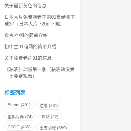
关于最新黄色的信息
日本大片免费观看在第01集给我下
载37（日本大片 720p 下载）
看片神器i的简单介绍
初中生91暗网的简单介绍
关于免费看片91的信息
《粘液》动漫第一季（粘液动漫第
一季免费观看）
标签列表
Steam
(491)
逆战
(331)
虚拟世界
(74)
攻略
(92)
CSGO
(469)
王者荣耀
(389)