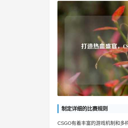
制定详细的比赛规则
CSGO有着丰富的游戏机制和多