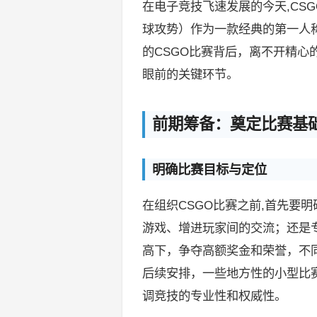
在电子竞技飞速发展的今天,CSGO（Coun
球攻势）作为一款经典的第一人
的CSGO比赛背后，离不开精
眼前的关键环节。
前期筹备：奠定比赛基
明确比赛目标与定位
在组织CSGO比赛之前,首先要
游戏、增进玩家间的交流；还是
高下，争夺高额奖金和荣誉，不
后续安排，一些地方性的小型比
调竞技的专业性和权威性。