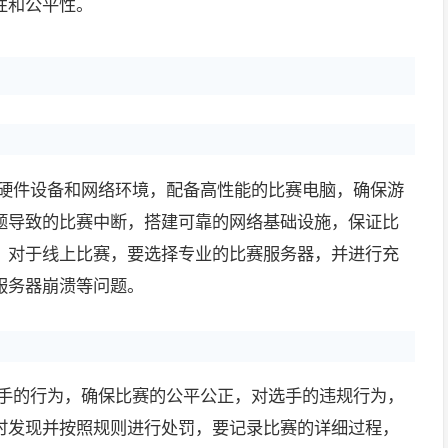
性和公平性。
的硬件设备和网络环境，配备高性能的比赛电脑，确保游
题导致的比赛中断，搭建可靠的网络基础设施，保证比
，对于线上比赛，要选择专业的比赛服务器，并进行充
服务器崩溃等问题。
选手的行为，确保比赛的公平公正，对选手的违规行为，
时发现并按照规则进行处罚，要记录比赛的详细过程，