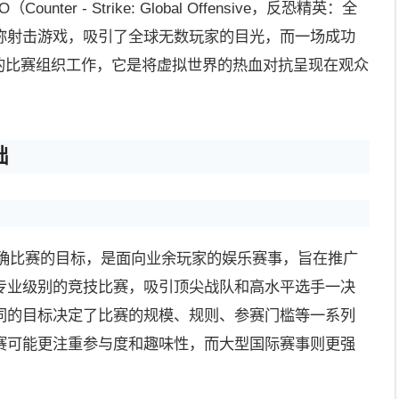
ter - Strike: Global Offensive，反恐精英：全
称射击游戏，吸引了全球无数玩家的目光，而一场成功
心的比赛组织工作，它是将虚拟世界的热血对抗呈现在观众
础
明确比赛的目标，是面向业余玩家的娱乐赛事，旨在推广
专业级别的竞技比赛，吸引顶尖战队和高水平选手一决
同的目标决定了比赛的规模、规则、参赛门槛等一系列
赛可能更注重参与度和趣味性，而大型国际赛事则更强