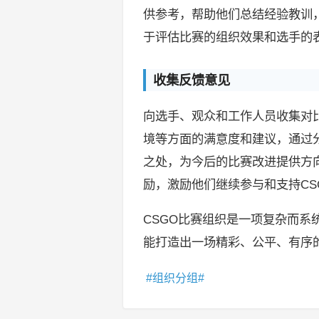
供参考，帮助他们总结经验教训
于评估比赛的组织效果和选手的
收集反馈意见
向选手、观众和工作人员收集对
境等方面的满意度和建议，通过
之处，为今后的比赛改进提供方
励，激励他们继续参与和支持CS
CSGO比赛组织是一项复杂而系
能打造出一场精彩、公平、有序的
组织分组