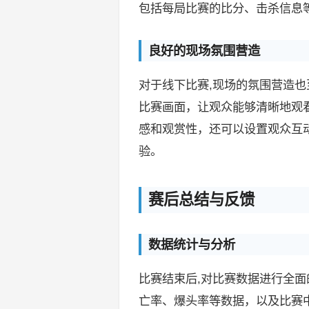
包括每局比赛的比分、击杀信息
良好的现场氛围营造
对于线下比赛,现场的氛围营造
比赛画面，让观众能够清晰地观
感和观赏性，还可以设置观众互
验。
赛后总结与反馈
数据统计与分析
比赛结束后,对比赛数据进行全
亡率、爆头率等数据，以及比赛