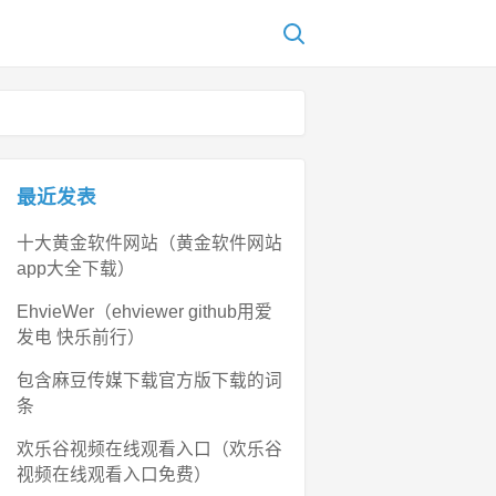
最近发表
十大黄金软件网站（黄金软件网站
app大全下载）
EhvieWer（ehviewer github用爱
发电 快乐前行）
包含麻豆传媒下载官方版下载的词
条
欢乐谷视频在线观看入口（欢乐谷
视频在线观看入口免费）