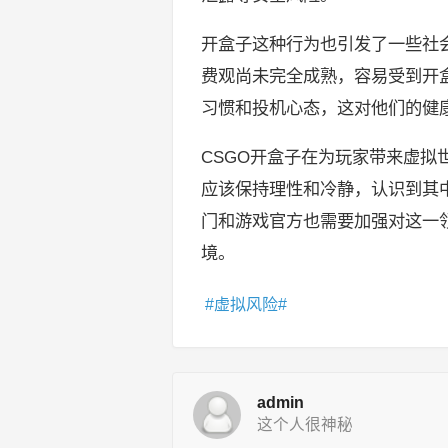
开盒子这种行为也引发了一些社
费观尚未完全成熟，容易受到开
习惯和投机心态，这对他们的健
CSGO开盒子在为玩家带来虚拟
应该保持理性和冷静，认识到其
门和游戏官方也需要加强对这一
境。
虚拟风险
admin
这个人很神秘