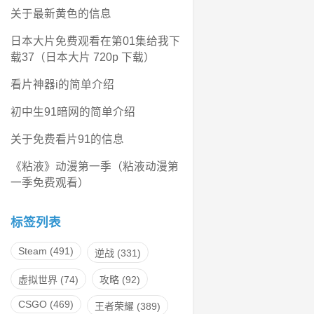
关于最新黄色的信息
日本大片免费观看在第01集给我下
载37（日本大片 720p 下载）
看片神器i的简单介绍
初中生91暗网的简单介绍
关于免费看片91的信息
《粘液》动漫第一季（粘液动漫第
一季免费观看）
标签列表
Steam
(491)
逆战
(331)
虚拟世界
(74)
攻略
(92)
CSGO
(469)
王者荣耀
(389)