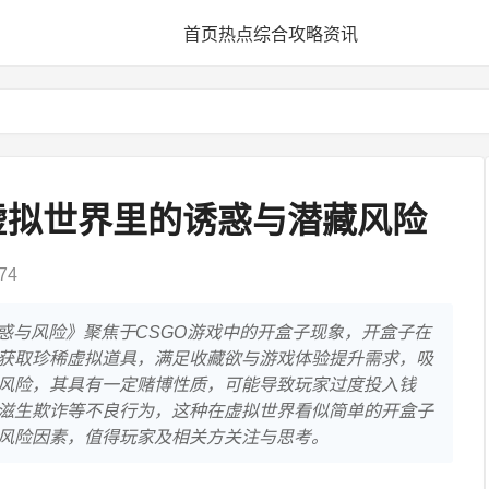
首页
热点
综合
攻略
资讯
虚拟世界里的诱惑与潜藏风险
74
诱惑与风险》聚焦于CSGO游戏中的开盒子现象，开盒子在
获取珍稀虚拟道具，满足收藏欲与游戏体验提升需求，吸
风险，其具有一定赌博性质，可能导致玩家过度投入钱
滋生欺诈等不良行为，这种在虚拟世界看似简单的开盒子
风险因素，值得玩家及相关方关注与思考。