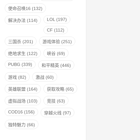
使命召唤16
(132)
LOL
(197)
解决办法
(114)
CF
(112)
三国杀
(201)
游戏体验
(251)
绝地求生
(122)
峡谷
(69)
PUBG
(339)
和平精英
(446)
游戏
(82)
激战
(60)
英雄联盟
(164)
获取攻略
(65)
虚拟战场
(103)
竞技
(63)
COD16
(156)
穿越火线
(97)
独特魅力
(66)