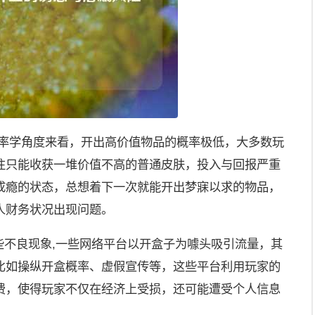
概率学角度来看，开出高价值物品的概率极低，大多数玩
往只能收获一堆价值不高的普通皮肤，投入与回报严重
成瘾的状态，总想着下一次就能开出梦寐以求的物品，
人财务状况出现问题。
些不良现象,一些网络平台以开盒子为噱头吸引流量，其
比如操纵开盒概率、虚假宣传等，这些平台利用玩家的
费，使得玩家不仅在经济上受损，还可能遭受个人信息