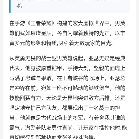
考。
在手游《王者荣耀》构建的宏大虚拟世界中，男英
雄们犹如璀璨星辰，各自闪耀着独特的光芒，以丰
富多元的形象和特质,吸引着无数玩家的目光。
从英勇无畏的战士型男英雄说起，亚瑟无疑是经典
代表，他身披厚重铠甲，手持大剑，坚毅的面庞上
写满了忠诚与果敢，在王者峡谷的战场上，亚瑟总
是冲锋在前，宛如一座不可撼动的钢铁堡垒，他的
技能刚猛有力，无论是无畏地突进敌方后排，还是
坚定地守护己方队友，都展现出了一名战士的担
当，他就像是古代战场上的将军，有着舍我其谁的
霸气，激励着队友勇往直前，让玩家在操控他时,能
真切感受到那种热血贲张的战斗激情。