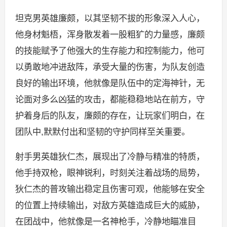
坦克男英雄廉颇，以其坚韧不拔的形象深入人心，
他身材魁梧，浑身散发着一股粗犷的力量感，廉颇
的技能赋予了他强大的生存能力和控制能力，他可
以勇敢地冲进敌阵，承受大量的伤害，为队友创造
良好的输出环境，他就像是队伍中的定海神针，无
论面对多么凶猛的攻击，都能稳稳地站在前方，守
护着身后的队友，廉颇的存在，让玩家们明白，在
团队中,默默付出和坚韧的守护同样至关重要。
射手男英雄狄仁杰，展现出了冷静与精准的特质，
他手持双枪，眼神锐利，时刻关注着战场的局势，
狄仁杰的普攻输出稳定且伤害可观，他能够在安全
的位置上持续输出，对敌方英雄造成巨大的威胁，
在团战中，他就像是一名神枪手，冷静地瞄准目