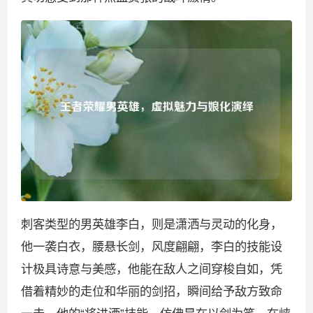
刺客类型的男英雄李白，则是潇洒与灵动的化身，
他一袭白衣，腰悬长剑，风度翩翩，李白的技能设
计极具诗意与美感，他能在敌人之间穿梭自如，凭
借着精妙的走位和华丽的剑招，瞬间给予敌方致命