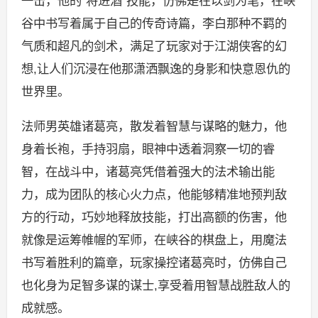
一击，他的“将进酒”技能，仿佛是在以剑为笔，在峡
谷中书写着属于自己的传奇诗篇，李白那种不羁的
气质和超凡的剑术，满足了玩家对于江湖侠客的幻
想,让人们沉浸在他那潇洒飘逸的身影和快意恩仇的
世界里。
法师男英雄诸葛亮，散发着智慧与谋略的魅力，他
身着长袍，手持羽扇，眼神中透着洞察一切的睿
智，在战斗中，诸葛亮凭借着强大的法术输出能
力，成为团队的核心火力点，他能够精准地预判敌
方的行动，巧妙地释放技能，打出高额的伤害，他
就像是运筹帷幄的军师，在峡谷的棋盘上，用魔法
书写着胜利的篇章，玩家操控诸葛亮时，仿佛自己
也化身为足智多谋的谋士,享受着用智慧战胜敌人的
成就感。