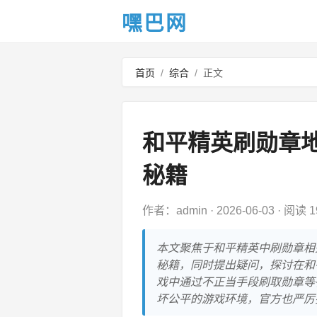
嘿巴网
首页
/
综合
/
正文
和平精英刷勋章
秘籍
作者：admin
·
2026-06-03
·
阅读 1
本文聚焦于和平精英中刷勋章相
秘籍，同时提出疑问，探讨在和
戏中通过不正当手段刷取勋章等
坏公平的游戏环境，官方也严厉