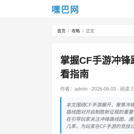
嘿巴网
首页
/
攻略
/
正文
掌握CF手游冲
看指南
作者：admin
·
2026-06-03
·
阅读 1
本文围绕CF手游展开，聚焦冲
路线图对开启制胜新征程的重要性
在引导玩家关注冲锋路线图，通
几率，为玩家在CF手游的竞技