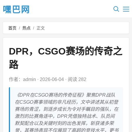
嘿巴网
首页
/
热点
/
正文
DPR，CSGO赛场的传奇之
路
作者：admin
·
2026-06-04
·
阅读 282
《DPR在CSGO赛场的传奇征程》聚焦DPR战队
在CSGO赛事领域的非凡经历，文中讲述其从初登
赛场的青涩，到逐步成长为令对手瞩目的强队，在
激烈的比赛角逐中，DPR凭借独特战术、队员间
默契配合以及关键时刻的出色发挥，斩获诸多荣
誉，其赛场表现不仅展现了高超的竞技水平，更书