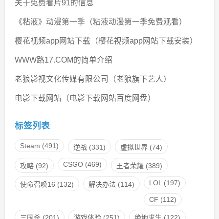
关于免费看片91的信息
《粘液》动漫第一季（粘液动漫第一季免费观看）
樱花视频app网站下载（樱花视频app网站下载安装）
WWW路17.COM的简单介绍
老狼影视文化传媒有限公司（老狼旗下艺人）
电影下载网站（电影下载网站百度网盘）
标签列表
Steam
(491)
逆战
(331)
虚拟世界
(74)
CSGO
(469)
攻略
(92)
王者荣耀
(389)
LOL
(197)
使命召唤16
(132)
解决办法
(114)
CF
(112)
三国杀
(201)
游戏体验
(251)
绝地求生
(122)