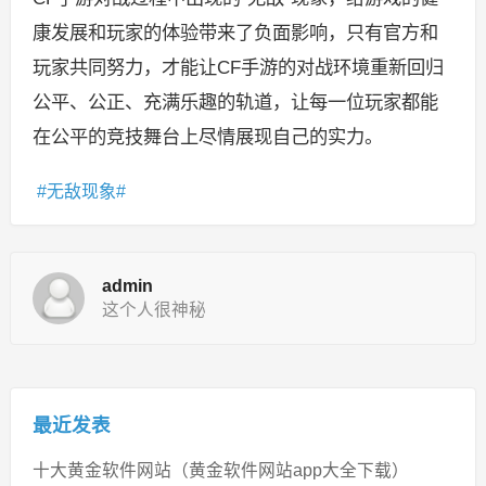
康发展和玩家的体验带来了负面影响，只有官方和
玩家共同努力，才能让CF手游的对战环境重新回归
公平、公正、充满乐趣的轨道，让每一位玩家都能
在公平的竞技舞台上尽情展现自己的实力。
无敌现象
admin
这个人很神秘
最近发表
十大黄金软件网站（黄金软件网站app大全下载）