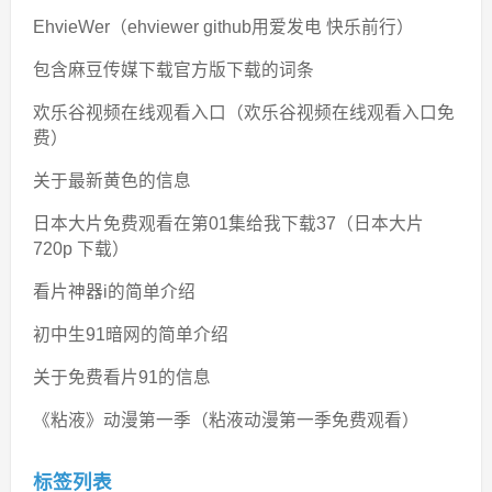
EhvieWer（ehviewer github用爱发电 快乐前行）
包含麻豆传媒下载官方版下载的词条
欢乐谷视频在线观看入口（欢乐谷视频在线观看入口免
费）
关于最新黄色的信息
日本大片免费观看在第01集给我下载37（日本大片
720p 下载）
看片神器i的简单介绍
初中生91暗网的简单介绍
关于免费看片91的信息
《粘液》动漫第一季（粘液动漫第一季免费观看）
标签列表