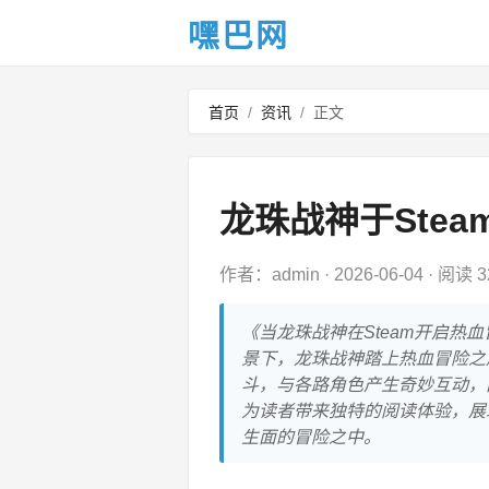
嘿巴网
首页
/
资讯
/
正文
龙珠战神于Ste
作者：admin
·
2026-06-04
·
阅读 3
《当龙珠战神在Steam开启热
景下，龙珠战神踏上热血冒险之
斗，与各路角色产生奇妙互动，
为读者带来独特的阅读体验，展
生面的冒险之中。