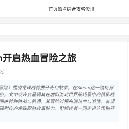
首页
热点
综合
攻略
资讯
am开启热血冒险之旅
23
血冒险》围绕龙珠战神展开奇幻故事，在Steam这一独特背
旅，文中或许会呈现其在虚拟游戏世界般场景中的精彩战
面临种种挑战与机遇，其冒险过程充满热血与激情，有望
现别样的龙珠题材故事魅力，引领读者一同走进这场别开