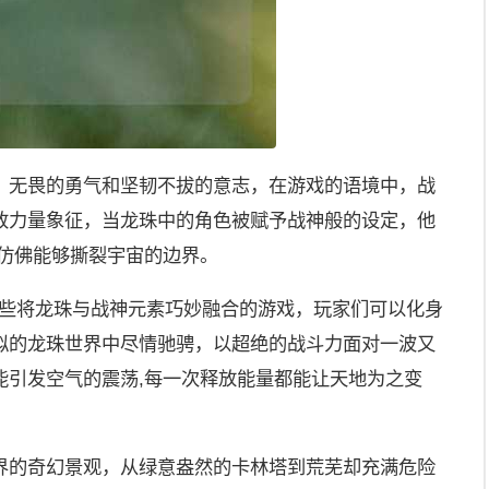
、无畏的勇气和坚韧不拔的意志，在游戏的语境中，战
致力量象征，当龙珠中的角色被赋予战神般的设定，他
,仿佛能够撕裂宇宙的边界。
这样一些将龙珠与战神元素巧妙融合的游戏，玩家们可以化身
拟的龙珠世界中尽情驰骋，以超绝的战斗力面对一波又
能引发空气的震荡,每一次释放能量都能让天地为之变
界的奇幻景观，从绿意盎然的卡林塔到荒芜却充满危险