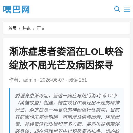
嘿巴网
首页
/
热点
/
正文
渐冻症患者娄滔在LOL峡谷
绽放不屈光芒及病因探寻
作者：admin
·
2026-06-07
·
阅读 251
娄滔身患渐冻症，当这一病症与热门游戏《LOL》
（英雄联盟）相遇，她在峡谷中展现出不屈的精神
光芒，渐冻症是一种复杂的神经退行性疾病，目前
其病因尚未完全明确，可能涉及遗传因素、环境因
素、神经毒性物质累积等多方面，娄滔虽被病魔侵
袭身体，却在游戏世界中以积极姿态抗争，她的故