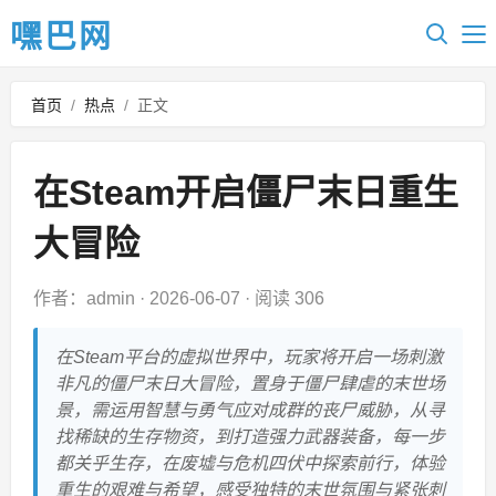
嘿巴网
首页
/
热点
/
正文
在Steam开启僵尸末日重生
大冒险
作者：admin
·
2026-06-07
·
阅读 306
在Steam平台的虚拟世界中，玩家将开启一场刺激
非凡的僵尸末日大冒险，置身于僵尸肆虐的末世场
景，需运用智慧与勇气应对成群的丧尸威胁，从寻
找稀缺的生存物资，到打造强力武器装备，每一步
都关乎生存，在废墟与危机四伏中探索前行，体验
重生的艰难与希望，感受独特的末世氛围与紧张刺