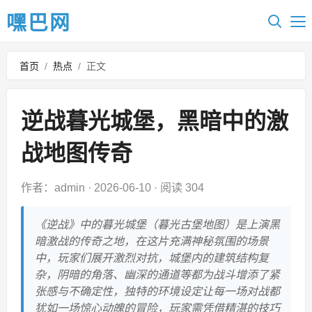
嘿巴网
首页
/
热点
/
正文
逆战暮光城堡，黑暗中的激
战地图传奇
作者：admin
·
2026-06-10
·
阅读 304
《逆战》中的暮光城堡（暮光古堡地图）是上演黑
暗激战的传奇之地，在这片充满神秘氛围的场景
中，玩家们展开激烈对抗，城堡内的建筑结构复
杂，阴暗的角落、幽深的通道等都为战斗增添了紧
张感与不确定性，独特的环境设定让每一场对战都
犹如一场惊心动魄的冒险，玩家需凭借精湛的技巧